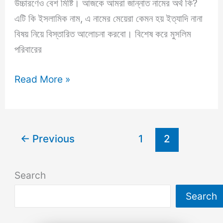
উচ্চারণেও বেশ মিষ্টি। আজকে আমরা জান্নাত নামের অর্থ কি?
এটি কি ইসলামিক নাম, এ নামের মেয়েরা কেমন হয় ইত্যাদি নানা
বিষয় নিয়ে বিস্তারিত আলোচনা করবো। বিশেষ করে মুসলিম
পরিবারের
জান্নাত
Read More »
নামের
অর্থ
কি?
←
Previous
1
2
বিস্তারিত
ব্যাখ্যা
ও
Search
বিশ্লেষণ
Search
জানুন!