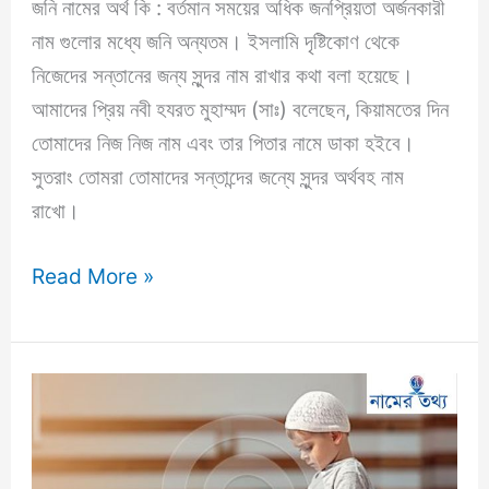
জনি নামের অর্থ কি : বর্তমান সময়ের অধিক জনপ্রিয়তা অর্জনকারী
নাম গুলোর মধ্যে জনি অন্যতম। ইসলামি দৃষ্টিকোণ থেকে
নিজেদের সন্তানের জন্য সুন্দর নাম রাখার কথা বলা হয়েছে।
আমাদের প্রিয় নবী হযরত মুহাম্মদ (সাঃ) বলেছেন, কিয়ামতের দিন
তোমাদের নিজ নিজ নাম এবং তার পিতার নামে ডাকা হইবে।
সুতরাং তোমরা তোমাদের সন্তান্দের জন্যে সুন্দর অর্থবহ নাম
রাখো।
জনি
Read More »
নামের
অর্থ
কি?
Jony
Name
Meaning