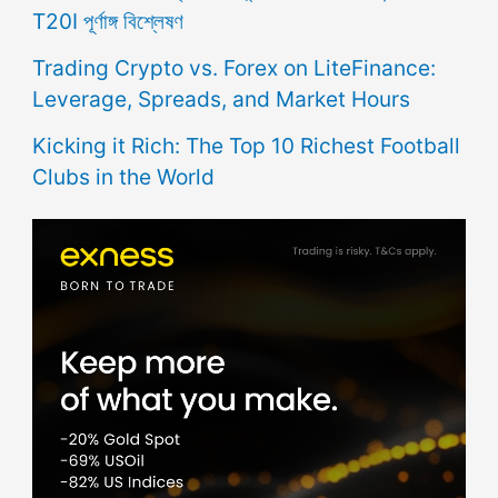
T20I পূর্ণাঙ্গ বিশ্লেষণ
Trading Crypto vs. Forex on LiteFinance:
Leverage, Spreads, and Market Hours
Kicking it Rich: The Top 10 Richest Football
Clubs in the World