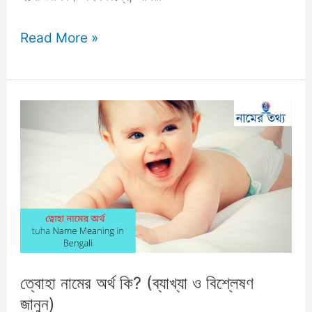
তালিব
Read More »
নামের
অর্থ
কি?
আরবি
অর্থসহ
বিস্তারিত
ব্যাখ্যা
ও
বিশ্লেষণ
জানুন!
ত্বোহা নামের অর্থ কি? (ব্যাখ্যা ও বিশ্লেষণ
জানুন)