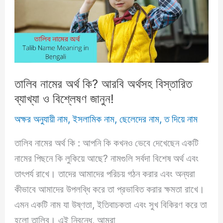
Meaning
in
Bengali
তালিব নামের অর্থ কি? আরবি অর্থসহ বিস্তারিত
ব্যাখ্যা ও বিশ্লেষণ জানুন!
অক্ষর অনুযায়ী নাম
,
ইসলামিক নাম
,
ছেলেদের নাম
,
ত দিয়ে নাম
তালিব নামের অর্থ কি : আপনি কি কখনও ভেবে দেখেছেন একটি
নামের পিছনে কি লুকিয়ে আছে? নামগুলি সর্বদা বিশেষ অর্থ এবং
তাৎপর্য রাখে। তাদের আমাদের পরিচয় গঠন করার এবং অন্যরা
কীভাবে আমাদের উপলব্ধি করে তা প্রভাবিত করার ক্ষমতা রাখে।
এমন একটি নাম যা উষ্ণতা, ইতিবাচকতা এবং সুখ বিকিরণ করে তা
হলো তালিব। এই নিবন্ধে, আমরা