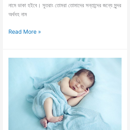
নামে ডাকা হইবে। সুতরাং তোমরা তোমাদের সন্তান্দের জন্যে সুন্দর
অর্থবহ নাম
তানভীর
Read More »
নামের
অর্থ
কি?
আরবি
অর্থসহ
বিস্তারিত
ব্যাখ্যা
ও
বিশ্লেষণ
জানুন!