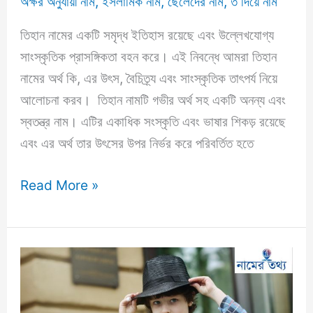
অক্ষর অনুযায়ী নাম
,
ইসলামিক নাম
,
ছেলেদের নাম
,
ত দিয়ে নাম
তিহান নামের একটি সমৃদ্ধ ইতিহাস রয়েছে এবং উল্লেখযোগ্য
সাংস্কৃতিক প্রাসঙ্গিকতা বহন করে। এই নিবন্ধে আমরা তিহান
নামের অর্থ কি, এর উৎস, বৈচিত্র্য এবং সাংস্কৃতিক তাৎপর্য নিয়ে
আলোচনা করব। তিহান নামটি গভীর অর্থ সহ একটি অনন্য এবং
স্বতন্ত্র নাম। এটির একাধিক সংস্কৃতি এবং ভাষার শিকড় রয়েছে
এবং এর অর্থ তার উৎসের উপর নির্ভর করে পরিবর্তিত হতে
তিহান
Read More »
নামের
অর্থ
কি?
Tihan
Name