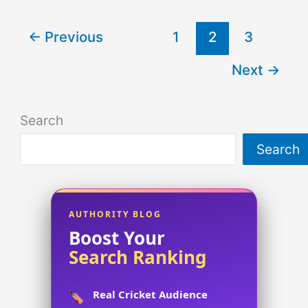
কি?
←
Previous
1
2
3
বাংলা,
ইংরেজি,
Next
→
আরবিসহ
বিস্তারিত
Search
(ব্যাখ্যা
ও
Search
বিশ্লেষণ)
জানুন!
AUTHORITY BLOG
Boost Your
Search Ranking
Real Cricket Audience