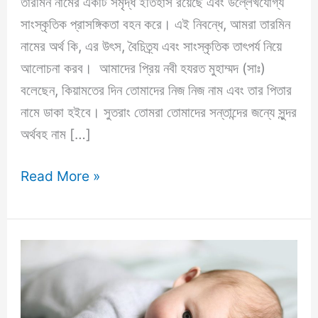
তারমিন নামের একটি সমৃদ্ধ ইতিহাস রয়েছে এবং উল্লেখযোগ্য
সাংস্কৃতিক প্রাসঙ্গিকতা বহন করে। এই নিবন্ধে, আমরা তারমিন
নামের অর্থ কি, এর উৎস, বৈচিত্র্য এবং সাংস্কৃতিক তাৎপর্য নিয়ে
আলোচনা করব। আমাদের প্রিয় নবী হযরত মুহাম্মদ (সাঃ)
বলেছেন, কিয়ামতের দিন তোমাদের নিজ নিজ নাম এবং তার পিতার
নামে ডাকা হইবে। সুতরাং তোমরা তোমাদের সন্তান্দের জন্যে সুন্দর
অর্থবহ নাম […]
তারমিন
Read More »
নামের
অর্থ
কি?
Tarmin
Name
Meaning