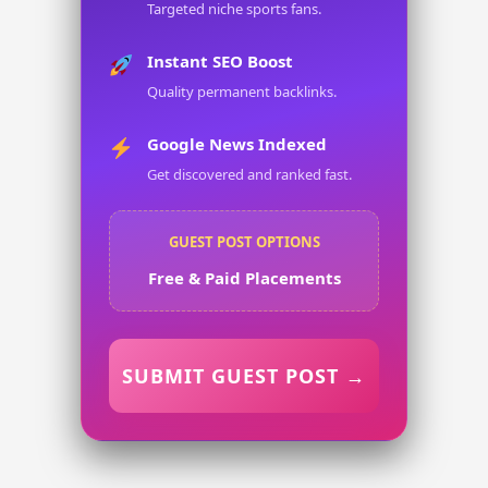
Targeted niche sports fans.
Instant SEO Boost
Quality permanent backlinks.
Google News Indexed
Get discovered and ranked fast.
GUEST POST OPTIONS
Free & Paid Placements
SUBMIT GUEST POST →