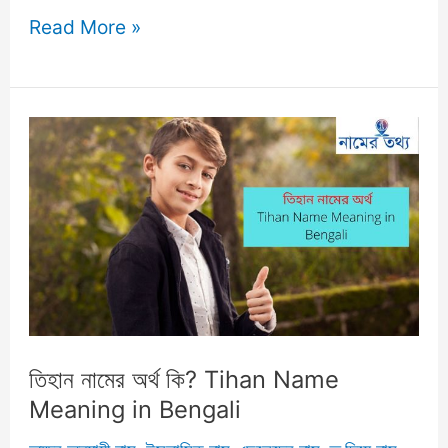
তিয়ানা
Read More »
নামের
অর্থ
কি?
ইসলামিক
অর্থসহ
বিস্তারিত
ব্যাখ্যা
ও
বিশ্লেষণ
জানুন!
তিহান নামের অর্থ কি? Tihan Name
Meaning in Bengali