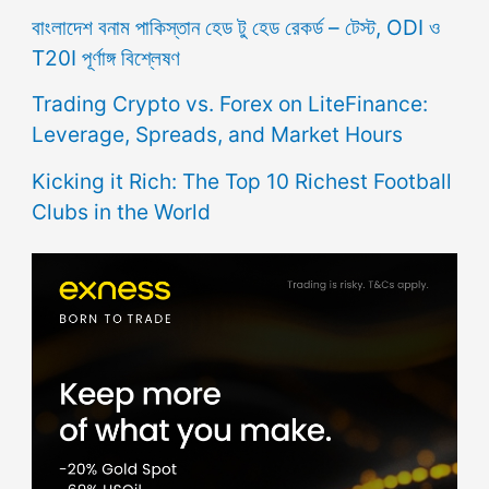
বাংলাদেশ বনাম পাকিস্তান হেড টু হেড রেকর্ড – টেস্ট, ODI ও
T20I পূর্ণাঙ্গ বিশ্লেষণ
Trading Crypto vs. Forex on LiteFinance:
Leverage, Spreads, and Market Hours
Kicking it Rich: The Top 10 Richest Football
Clubs in the World