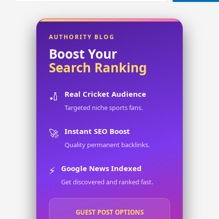
Meaning
in
Bengali
AUTHORITY BLOG
Boost Your
Search Ranking
Real Cricket Audience
🏏
Targeted niche sports fans.
Instant SEO Boost
🚀
Quality permanent backlinks.
Google News Indexed
⚡
Get discovered and ranked fast.
GUEST POST OPTIONS