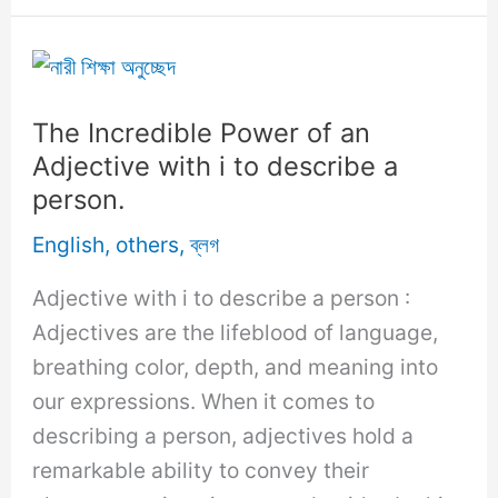
Guide:
Everything
You
Need
The Incredible Power of an
to
Adjective with i to describe a
Know
person.
About
English
,
others
,
ব্লগ
Adjective
in
Adjective with i to describe a person :
English
Adjectives are the lifeblood of language,
Grammar.
breathing color, depth, and meaning into
our expressions. When it comes to
describing a person, adjectives hold a
remarkable ability to convey their