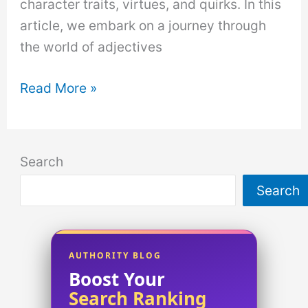
character traits, virtues, and quirks. In this
article, we embark on a journey through
the world of adjectives
The
Read More »
Incredible
Power
of
Search
an
Search
Adjective
with
i
to
AUTHORITY BLOG
Boost Your
describe
Search Ranking
a