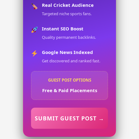
Real Cricket Audience
Targeted niche sports fans.
Instant SEO Boost
Quality permanent backlinks.
Google News Indexed
Get discovered and ranked fast.
GUEST POST OPTIONS
Free & Paid Placements
SUBMIT GUEST POST →