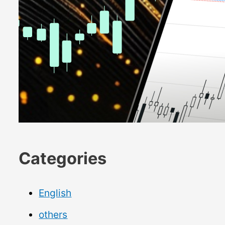
Categories
English
others