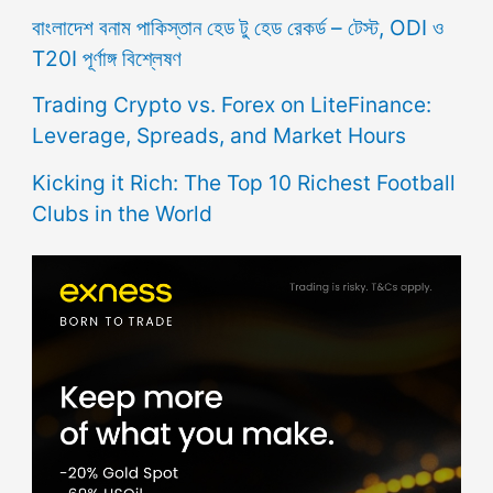
বাংলাদেশ বনাম পাকিস্তান হেড টু হেড রেকর্ড – টেস্ট, ODI ও
T20I পূর্ণাঙ্গ বিশ্লেষণ
Trading Crypto vs. Forex on LiteFinance:
Leverage, Spreads, and Market Hours
Kicking it Rich: The Top 10 Richest Football
Clubs in the World