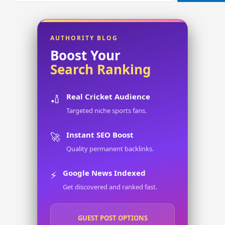
Meaning
in
Bengali
AUTHORITY BLOG
Boost Your
Search Ranking
Real Cricket Audience
🏏
Targeted niche sports fans.
Instant SEO Boost
🚀
Quality permanent backlinks.
Google News Indexed
⚡
Get discovered and ranked fast.
GUEST POST OPTIONS