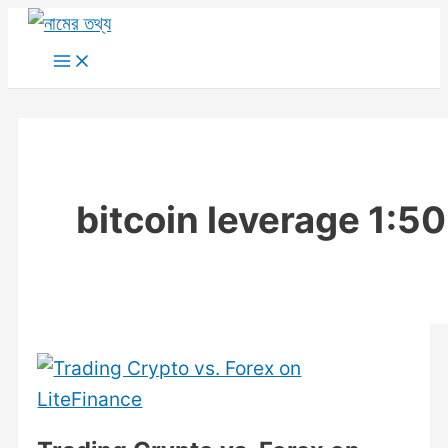
Skip
to
Main
Menu
content
bitcoin leverage 1:50