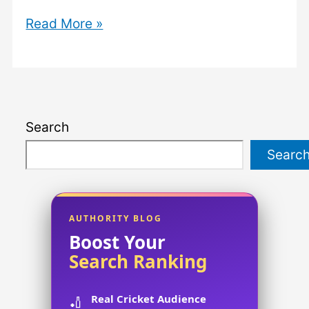
Trading
Read More »
Crypto
vs.
Forex
on
Search
LiteFinance:
Leverage,
Searc
Spreads,
and
Market
AUTHORITY BLOG
Hours
Boost Your
Search Ranking
Real Cricket Audience
🏏