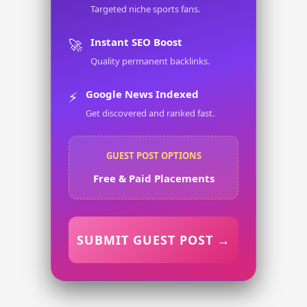
Targeted niche sports fans.
Instant SEO Boost
🚀
Quality permanent backlinks.
Google News Indexed
⚡
Get discovered and ranked fast.
GUEST POST OPTIONS
Free & Paid Placements
SUBMIT GUEST POST →