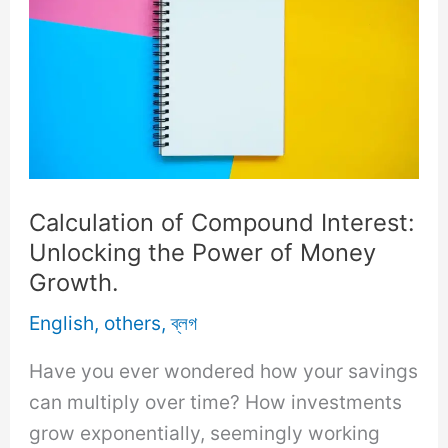
Calculation of Compound Interest:
Unlocking the Power of Money
Growth.
English
,
others
,
ব্লগ
Have you ever wondered how your savings
can multiply over time? How investments
grow exponentially, seemingly working