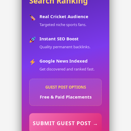
Search Ranking
Real Cricket Audience
Targeted niche sports fans.
Instant SEO Boost
Quality permanent backlinks.
Google News Indexed
Get discovered and ranked fast.
GUEST POST OPTIONS
Free & Paid Placements
SUBMIT GUEST POST →