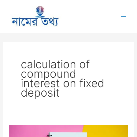
Skip
to
Mai
content
Me
calculation of
compound
interest on fixed
deposit