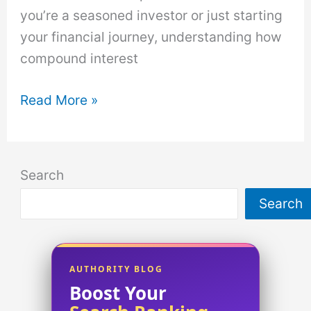
you’re a seasoned investor or just starting
your financial journey, understanding how
compound interest
Calculation
Read More »
of
Compound
Interest:
Search
Understanding
Search
the
Power
of
Compounding.
AUTHORITY BLOG
Boost Your