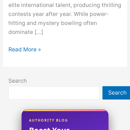
elite international talent, producing thrilling
contests year after year. While power-
hitting and mystery bowling often
dominate […]
CPL
Read More »
Winning
Captains
List
Search
|
Search
Caribbean
Premier
League
Title-
AUTHORITY BLOG