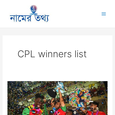
Skip
to
Mai
content
Me
CPL winners list