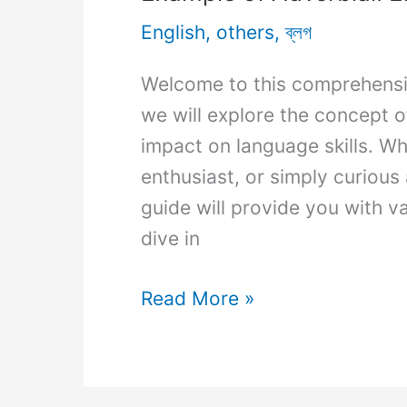
Usage.
English
,
others
,
ব্লগ
Welcome to this comprehensive
we will explore the concept of
impact on language skills. W
enthusiast, or simply curious 
guide will provide you with va
dive in
Example
Read More »
of
Adverbial:
Enhancing