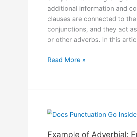
additional information and c
clauses are connected to the
conjunctions, and they act as
or other adverbs. In this artic
Example
Read More »
of
Adverbial
Clause:
Understanding
Their
Function
and
Example of Adverbial: E