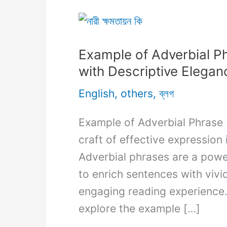
Example of Adverbial P
with Descriptive Elegan
English
,
others
,
ব্লগ
Example of Adverbial Phrase :
craft of effective expression i
Adverbial phrases are a powerf
to enrich sentences with vivi
engaging reading experience. 
explore the example […]