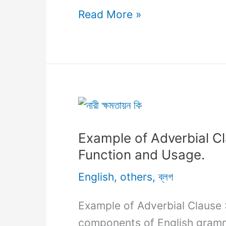
Example
Read More »
of
Adverbial
Phrase:
Enhancing
Your
Writing
with
Example of Adverbial C
Descriptive
Function and Usage.
Elegance.
English
,
others
,
ব্লগ
Example of Adverbial Clause :
components of English grammar