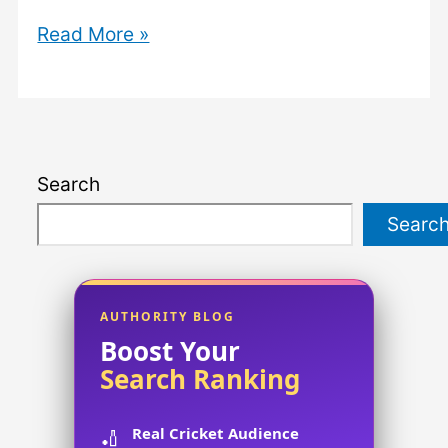
Example
Read More »
of
Adverbial:
Enhancing
Your
Search
Language
Skills.
Searc
AUTHORITY BLOG
Boost Your
Search Ranking
Real Cricket Audience
🏏