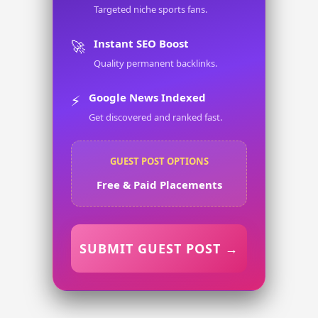
Targeted niche sports fans.
Instant SEO Boost
🚀
Quality permanent backlinks.
Google News Indexed
⚡
Get discovered and ranked fast.
GUEST POST OPTIONS
Free & Paid Placements
SUBMIT GUEST POST →