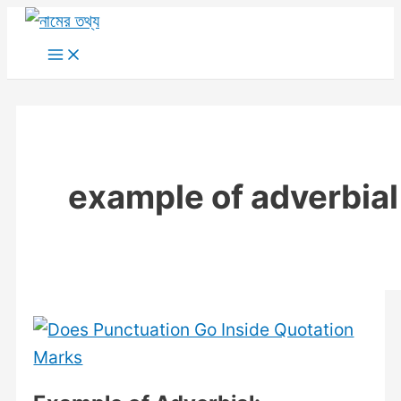
Skip
to
Main
Menu
content
example of adverbial