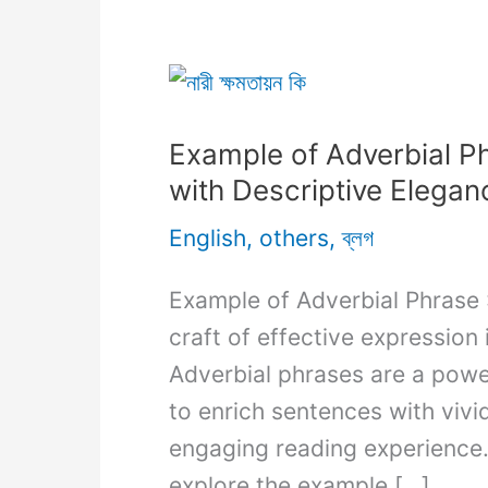
Example of Adverbial P
with Descriptive Elegan
English
,
others
,
ব্লগ
Example of Adverbial Phrase :
craft of effective expression i
Adverbial phrases are a powerf
to enrich sentences with vivi
engaging reading experience. 
explore the example […]