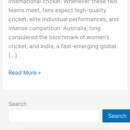
international cricket. Whenever these two
teams meet, fans expect high-quality
cricket, elite individual performances, and
intense competition. Australia, long
considered the benchmark of women’s
cricket, and India, a fast-emerging global
[…]
India
Read More »
vs
Australia
Women
Search
Rivalry:
Search
Match
History,