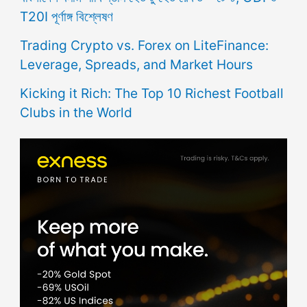
T20I পূর্ণাঙ্গ বিশ্লেষণ
Trading Crypto vs. Forex on LiteFinance:
Leverage, Spreads, and Market Hours
Kicking it Rich: The Top 10 Richest Football
Clubs in the World