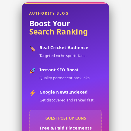
Records,
Stats,
AUTHORITY BLOG
Boost Your
World
Search Ranking
Cup
&
Real Cricket Audience
Dream11
Targeted niche sports fans.
Prediction
Instant SEO Boost
Quality permanent backlinks.
Google News Indexed
Get discovered and ranked fast.
GUEST POST OPTIONS
Free & Paid Placements