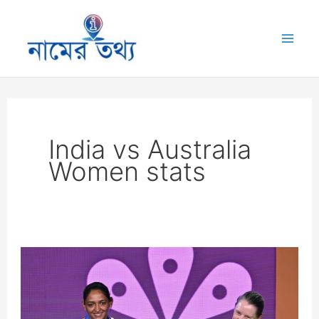
Skip
to
Mai
content
Me
India vs Australia
Women stats