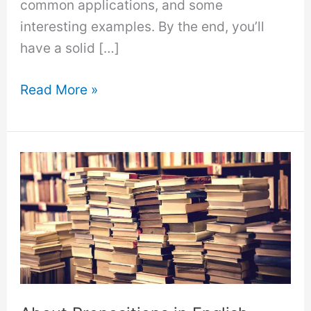
common applications, and some
interesting examples. By the end, you’ll
have a solid […]
About
Read More »
as
a
Preposition
Example:
A
Comprehensive
Guide.