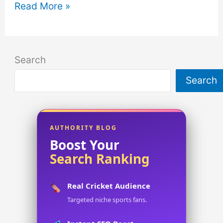
About
Read More »
Prepositions
in
English
Search
Grammar!
Search
Test
Your
Knowledge:
Prepositions
AUTHORITY BLOG
Boost Your
Quiz
Search Ranking
Real Cricket Audience
Targeted niche sports fans.