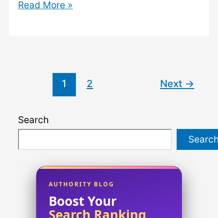
জনি
Read More »
নামের
অর্থ
কি?
Jony
Name
1
2
Next
→
Meaning
in
Search
Bengali
Searc
AUTHORITY BLOG
Boost Your
Search Ranking