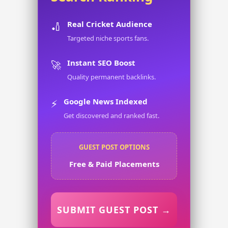
Real Cricket Audience
🏏
Targeted niche sports fans.
Instant SEO Boost
🚀
Quality permanent backlinks.
Google News Indexed
⚡
Get discovered and ranked fast.
GUEST POST OPTIONS
Free & Paid Placements
SUBMIT GUEST POST →