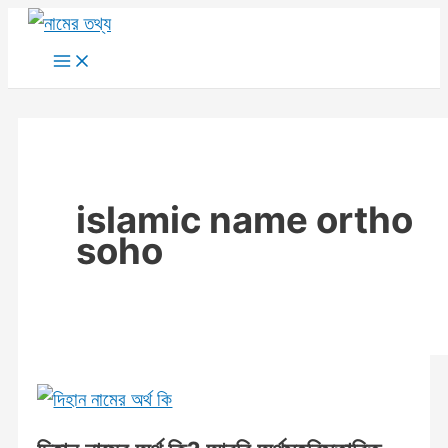
Skip
to
Main
Menu
content
islamic name ortho
soho