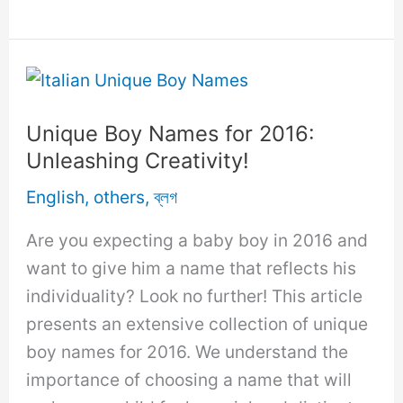
Boy
Names
Starting
with
H:
Unique Boy Names for 2016:
Find
Unleashing Creativity!
the
English
,
others
,
ব্লগ
Perfect
Name
Are you expecting a baby boy in 2016 and
for
want to give him a name that reflects his
Your
individuality? Look no further! This article
Little
presents an extensive collection of unique
Prince!
boy names for 2016. We understand the
importance of choosing a name that will