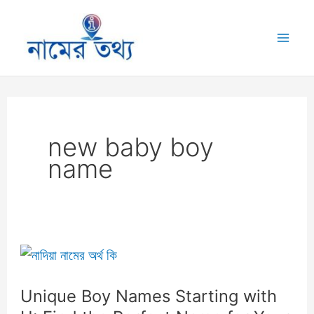
Skip
to
Mai
content
Me
new baby boy
name
Unique Boy Names Starting with