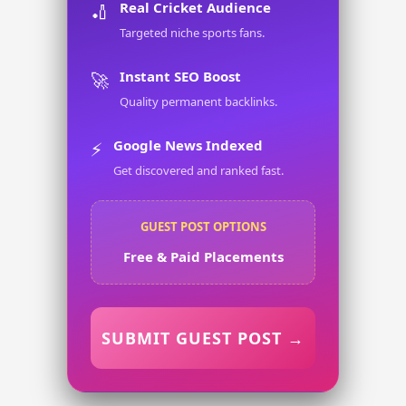
Real Cricket Audience
🏏
Targeted niche sports fans.
Instant SEO Boost
🚀
Quality permanent backlinks.
Google News Indexed
⚡
Get discovered and ranked fast.
GUEST POST OPTIONS
Free & Paid Placements
SUBMIT GUEST POST →