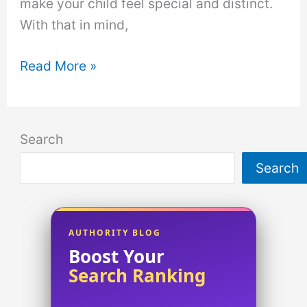
make your child feel special and distinct.
With that in mind,
Unique
Read More »
Boy
Names
for
Search
2016:
Search
Unleashing
Creativity!
AUTHORITY BLOG
Boost Your
Search Ranking