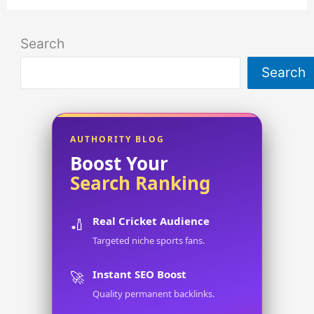
Runs
in
Search
ODI
Search
Cricket:
Players,
Records,
and
AUTHORITY BLOG
Boost Your
Milestone
Search Ranking
Breakdown
Real Cricket Audience
🏏
Targeted niche sports fans.
Instant SEO Boost
🚀
Quality permanent backlinks.