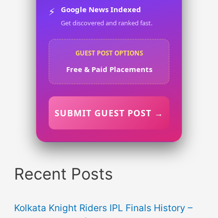
Google News Indexed
⚡
Get discovered and ranked fast.
GUEST POST OPTIONS
Free & Paid Placements
SUBMIT GUEST POST →
Recent Posts
Kolkata Knight Riders IPL Finals History –