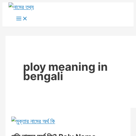
Skip
to
Main
Menu
content
ploy meaning in
bengali