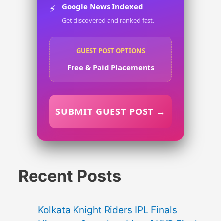
Google News Indexed
⚡
Get discovered and ranked fast.
GUEST POST OPTIONS
Free & Paid Placements
SUBMIT GUEST POST →
Recent Posts
Kolkata Knight Riders IPL Finals