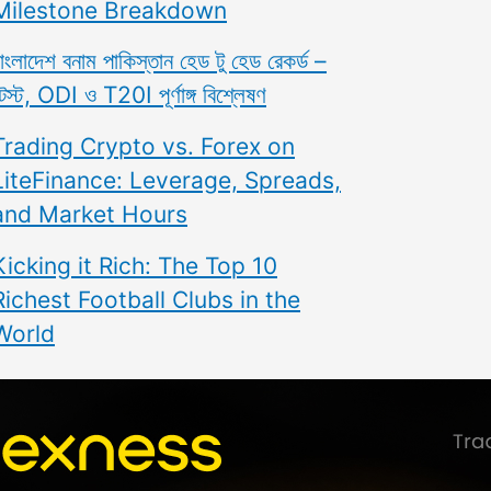
Milestone Breakdown
াংলাদেশ বনাম পাকিস্তান হেড টু হেড রেকর্ড –
েস্ট, ODI ও T20I পূর্ণাঙ্গ বিশ্লেষণ
Trading Crypto vs. Forex on
LiteFinance: Leverage, Spreads,
and Market Hours
Kicking it Rich: The Top 10
Richest Football Clubs in the
World