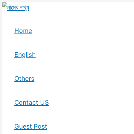
Skip
to
content
Home
English
Others
Contact US
Guest Post