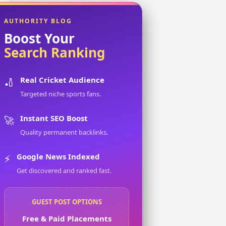
AUTHORITY BLOG
Boost Your
Search Ranking
Real Cricket Audience
🏏
Targeted niche sports fans.
Instant SEO Boost
🚀
Quality permanent backlinks.
Google News Indexed
⚡
Get discovered and ranked fast.
GUEST POST OPTIONS
Free & Paid Placements