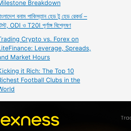
Milestone Breakdown
াংলাদেশ বনাম পাকিস্তান হেড টু হেড রেকর্ড –
েস্ট, ODI ও T20I পূর্ণাঙ্গ বিশ্লেষণ
Trading Crypto vs. Forex on
LiteFinance: Leverage, Spreads,
and Market Hours
Kicking it Rich: The Top 10
Richest Football Clubs in the
World