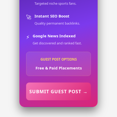
Targeted niche sports fans.
Instant SEO Boost
🚀
Quality permanent backlinks.
Google News Indexed
⚡
Get discovered and ranked fast.
GUEST POST OPTIONS
Free & Paid Placements
SUBMIT GUEST POST →