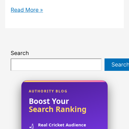
Reddit
Read More »
Streams
NFL:
Your
Ultimate
Search
Guide
to
Searc
Enjoying
Live
Football
AUTHORITY BLOG
Action.
Boost Your
Search Ranking
Real Cricket Audience
🏏