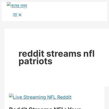
Skip
to
Main
Menu
content
reddit streams nfl
patriots