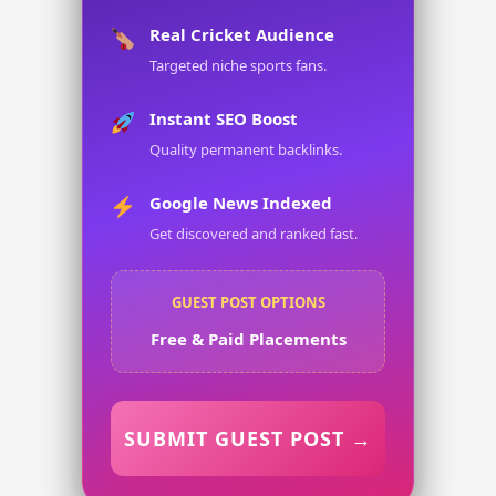
Real Cricket Audience
Targeted niche sports fans.
Instant SEO Boost
Quality permanent backlinks.
Google News Indexed
Get discovered and ranked fast.
GUEST POST OPTIONS
Free & Paid Placements
SUBMIT GUEST POST →