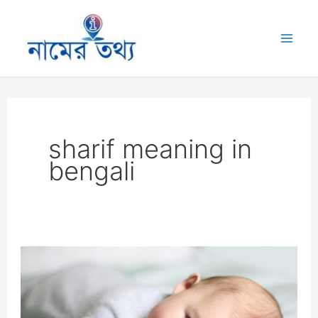
Skip
to
Mai
content
Me
sharif meaning in
bengali