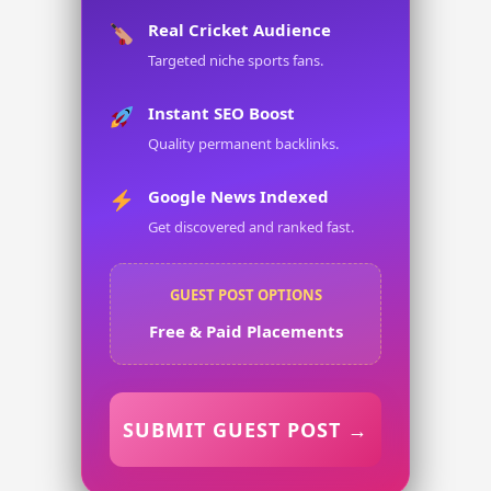
Real Cricket Audience
Targeted niche sports fans.
Instant SEO Boost
Quality permanent backlinks.
Google News Indexed
Get discovered and ranked fast.
GUEST POST OPTIONS
Free & Paid Placements
SUBMIT GUEST POST →