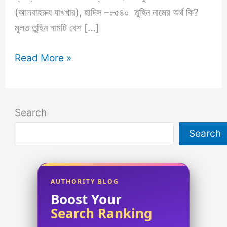
(আলবাহরুয যাখখার), হাদিস –৮৫৪০ তুহিন নামের অর্থ কি?
মূলত তুহিন নামটি বেশ […]
তুহিন
Read More »
নামের
অর্থ
কি?
Search
Tuhin
Search
Name
Meaning
in
Bengali
AUTHORITY BLOG
Boost Your
Search Ranking