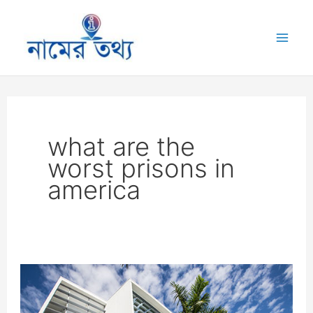
Skip
to
Mai
content
Me
what are the
worst prisons in
america