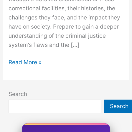
correctional facilities, their histories, the
challenges they face, and the impact they
have on society. Prepare to gain a deeper
understanding of the criminal justice
system’s flaws and the […]
The
Read More »
Worst
Prisons
in
Search
America:
Search
A
Comprehensive
Overview.