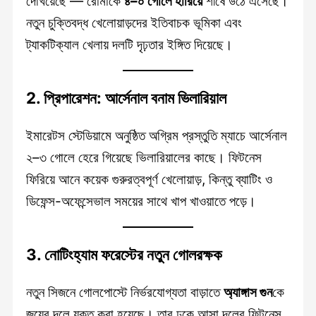
দেখিয়েছে — রোমাকে
৪–০ গোলে হারিয়ে
শীর্ষে উঠে এসেছে।
নতুন চুক্তিবদ্ধ খেলোয়াড়দের ইতিবাচক ভূমিকা এবং
ট্যাকটিক্যাল খেলায় দলটি দৃঢ়তার ইঙ্গিত দিয়েছে।
2.
প্রিপারেশন: আর্সেনাল বনাম ভিলারিয়াল
ইমারেটস স্টেডিয়ামে অনুষ্ঠিত অগ্রিম প্রস্তুতি ম্যাচে আর্সেনাল
২–৩ গোলে হেরে গিয়েছে ভিলারিয়ালের কাছে। ফিটনেস
ফিরিয়ে আনে কয়েক গুরুরত্বপূর্ণ খেলোয়াড়, কিন্তু ব্যাটিং ও
ডিফেন্স-অফেন্সেভাল সময়ের সাথে খাপ খাওয়াতে পড়ে।
3.
নোটিংহ্যাম ফরেস্টের নতুন গোলরক্ষক
নতুন সিজনে গোলপোস্টে নির্ভরযোগ্যতা বাড়াতে
অ্যাঙ্গাস গুন
কে
জয়ের দলে যুক্ত করা হয়েছে। তার ঢুকে আসা দলের ফিটনেস,