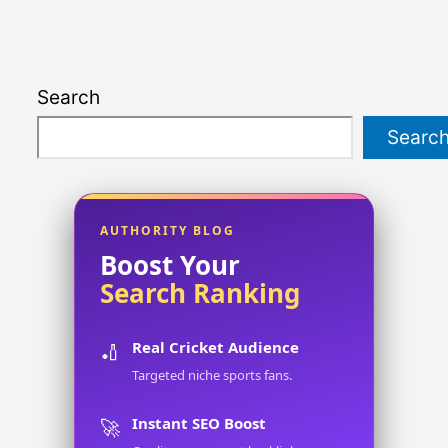
Search
Searc
AUTHORITY BLOG
Boost Your
Search Ranking
Real Cricket Audience
🏏
Targeted niche sports fans.
Instant SEO Boost
🚀