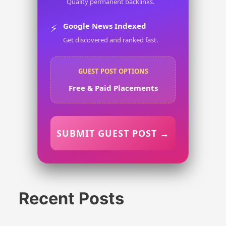
Quality permanent backlinks.
Google News Indexed
⚡
Get discovered and ranked fast.
GUEST POST OPTIONS
Free & Paid Placements
SUBMIT GUEST POST →
Recent Posts