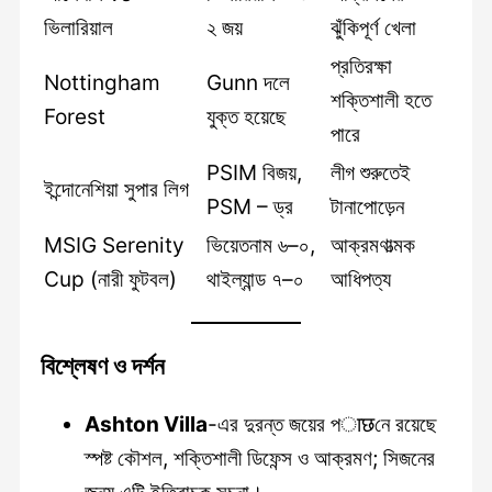
ভিলারিয়াল
২ জয়
ঝুঁকিপূর্ণ খেলা
প্রতিরক্ষা
Nottingham
Gunn দলে
শক্তিশালী হতে
Forest
যুক্ত হয়েছে
পারে
PSIM বিজয়,
লীগ শুরুতেই
ইন্দোনেশিয়া সুপার লিগ
PSM – ড্র
টানাপোড়েন
MSIG Serenity
ভিয়েতনাম ৬–০,
আক্রমণাত্মক
Cup (নারী ফুটবল)
থাইল্যান্ড ৭–০
আধিপত্য
বিশ্লেষণ ও দর্শন
Ashton Villa
-এর দুরন্ত জয়ের পाछনে রয়েছে
স্পষ্ট কৌশল, শক্তিশালী ডিফেন্স ও আক্রমণ; সিজনের
জন্য এটি ইতিবাচক সূচনা।