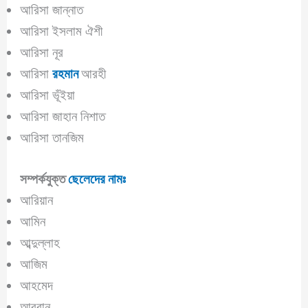
আরিসা জান্নাত
আরিসা ইসলাম ঐশী
আরিসা নূর
আরিসা
রহমান
আরহী
আরিসা ভূঁইয়া
আরিসা জাহান নিশাত
আরিসা তানজিম
সম্পর্কযুক্ত
ছেলেদের নামঃ
আরিয়ান
আমিন
আব্দুল্লাহ
আজিম
আহমেদ
আবরান