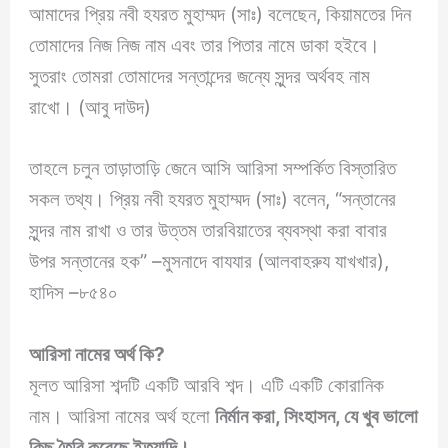
আমাদের প্রিয় নবী হযরত মুহাম্মদ (সাঃ) বলেছেন, কিয়ামতের দিন
তোমাদের নিজ নিজ নাম এবং তার পিতার নামে ডাকা হইবে।
সুতরাং তোমরা তোমাদের সন্তান্দের জন্যে সুন্দর অর্থবহ নাম
রাখো। (আবু দাউদ)
তাহলে চলুন তাড়াতাড়ি জেনে আসি আরিসা সম্পর্কিত বিস্তারিত
সকল তথ্য। প্রিয় নবী হযরত মুহাম্মদ (সাঃ) বলেন, “সন্তানের
সুন্দর নাম রাখা ও তার উত্তম তারবিয়াতের ব্যবস্থা করা বাবার
উপর সন্তানের হক” –মুসনাদে বাযযার (আলবাহরুয যাখখার),
হাদিস –৮৫৪০
আরিসা নামের অর্থ কি
?
মূলত আরিসা শব্দটি একটি আরবি শব্দ। এটি একটি কোরানিক
নাম। আরিসা নামের অর্থ হলো
নির্মান করা, সিংহাসন, যে খুব ভালো
কিছু তৈরি করেছে ইত্যাদি।