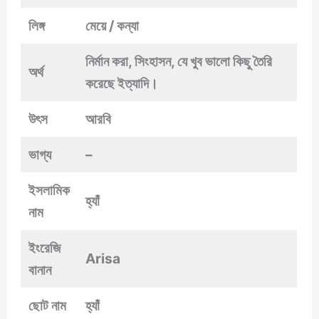
লিঙ্গ
মেয়ে / কন্যা
নির্মান করা, সিংহাসন, যে খুব ভালো কিছু তৈরি
অর্থ
করেছে ইত্যাদি।
উৎস
আরবি
ভাগ্য
–
ইসলামিক
হ্যাঁ
নাম
ইংরেজি
Arisa
বানান
ছোট নাম
হ্যাঁ