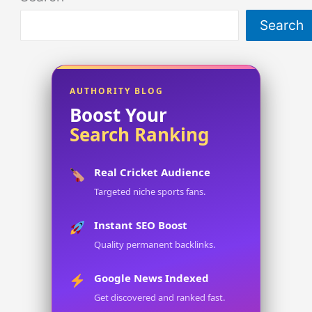
Search
AUTHORITY BLOG
Boost Your
Search Ranking
Real Cricket Audience
Targeted niche sports fans.
Instant SEO Boost
Quality permanent backlinks.
Google News Indexed
Get discovered and ranked fast.