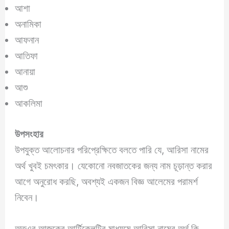
আশা
অনামিকা
আফনান
আতিফা
আনায়া
আশু
আকলিমা
উপসংহার
উপযুক্ত আলোচনার পরিপ্রেক্ষিতে বলতে পারি যে, আরিসা নামের
অর্থ খুবই চমৎকার। যেকোনো নবজাতকের জন্য নাম চূড়ান্ত করার
আগে অনুরোধ করছি, অবশ্যই একজন বিজ্ঞ আলেমের পরামর্শ
নিবেন।
অতএব আজকের আর্টিকেলটির মাধ্যমে আরিসা নামের অর্থ কি,