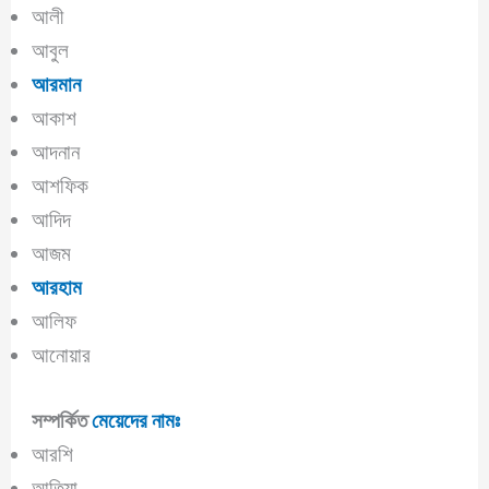
আলী
আবুল
আরমান
আকাশ
আদনান
আশফিক
আদিদ
আজম
আরহাম
আলিফ
আনোয়ার
সম্পর্কিত
মেয়েদের নামঃ
আরশি
আতিয়া