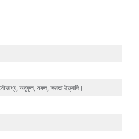
সৌভাগ্য, অনুকূল, সফল, ক্ষমতা ইত্যাদি।