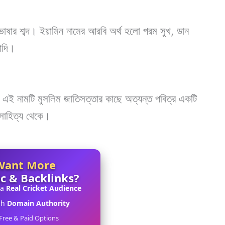
াষার শব্দ। ইয়ামিন নামের আরবি অর্থ হলো পরম সুখ, ডান
াদি।
। এই নামটি মুসলিম জাতিসত্তার কাছে অত্যন্ত পবিত্র একটি
 সাহিত্য থেকে।
Want More
ic & Backlinks?
 a
Real Cricket Audience
gh
Domain Authority
Free & Paid Options