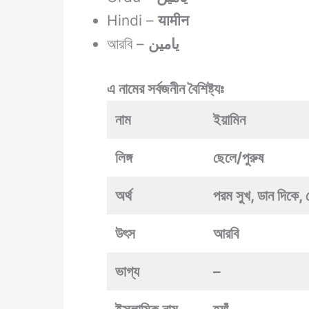
Hindi –
यामीन
আরবি –
يامين
এ নামের সর্বজনীন বৈশিষ্ট্যঃ
নাম
ইয়ামিন
লিঙ্গ
ছেলে/পুরুষ
অর্থ
পরম সুখ,
ডান দিকে, 
উৎস
আরবি
ভাগ্য
–