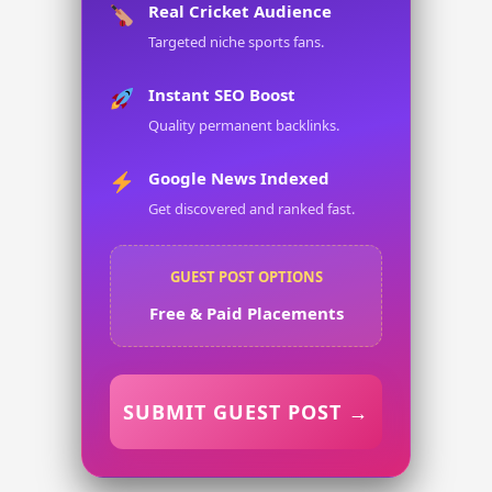
Real Cricket Audience
Targeted niche sports fans.
Instant SEO Boost
Quality permanent backlinks.
Google News Indexed
Get discovered and ranked fast.
GUEST POST OPTIONS
Free & Paid Placements
SUBMIT GUEST POST →