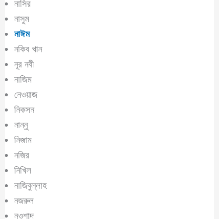
নাসির
নাসুম
নাঈম
নকিব খান
নূর নবী
নাজিম
নেওয়াজ
নিকসন
নান্নু
নিজাম
নজির
নিখিল
নাজিবুল্লাহ
নজরুল
নওশাদ