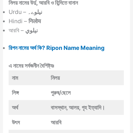
নিলয়
নামের উর্দু, আরবি ও হিন্দিতে বানান
Urdu –
نیلوے۔
Hindi –
निलोय
আরবি –
نيلوي
রিপন নামের অর্থ কি? Ripon Name Meaning
এ নামের সর্বজনীন বৈশিষ্ট্যঃ
নাম
নিলয়
লিঙ্গ
পুরুষ/ছেলে
অর্থ
বাসস্থান, আলয়, গৃহ ইত্যাদি।
উৎস
আরবি