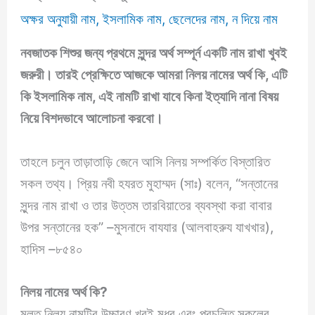
অক্ষর অনুযায়ী নাম
,
ইসলামিক নাম
,
ছেলেদের নাম
,
ন দিয়ে নাম
নবজাতক শিশুর জন্য প্রথমে সুন্দর অর্থ সম্পূর্ন একটি নাম রাখা খুবই
জরুরী।
তারই প্রেক্ষিতে আজকে আমরা
নিলয় নামের অর্থ কি
, এটি
কি ইসলামিক নাম, এই নামটি রাখা যাবে কিনা ইত্যাদি নানা বিষয়
নিয়ে বিশদভাবে আলোচনা করবো।
তাহলে চলুন তাড়াতাড়ি জেনে আসি নিলয় সম্পর্কিত বিস্তারিত
সকল তথ্য। প্রিয় নবী হযরত মুহাম্মদ (সাঃ) বলেন, “সন্তানের
সুন্দর নাম রাখা ও তার উত্তম তারবিয়াতের ব্যবস্থা করা বাবার
উপর সন্তানের হক” –মুসনাদে বাযযার (আলবাহরুয যাখখার),
হাদিস –৮৫৪০
নিলয় নামের অর্থ কি?
মূলত নিলয় নামটির উচ্চারণ খুবই মধুর এবং প্রচলিত সকলের