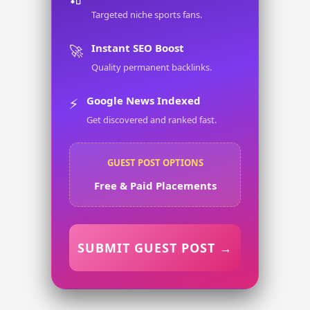
Targeted niche sports fans.
Instant SEO Boost
🚀
Quality permanent backlinks.
Google News Indexed
⚡
Get discovered and ranked fast.
GUEST POST OPTIONS
Free & Paid Placements
SUBMIT GUEST POST →