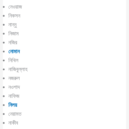
নেওয়াজ
নিকসন
নান্নু
নিজাম
নজির
নোমান
নিখিল
নাজিবুল্লাহ
নজরুল
নওশাদ
নাফিজ
নিলয়
নেয়ামত
নাকীব