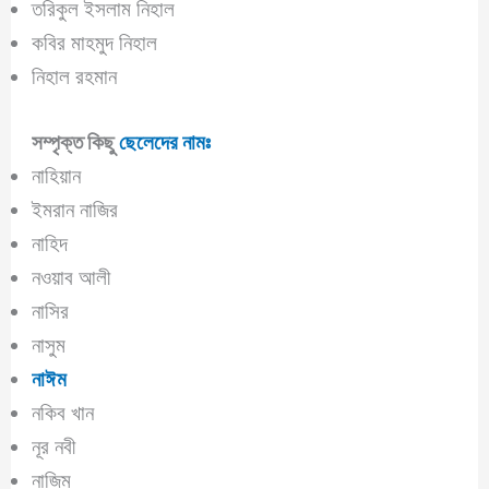
তরিকুল ইসলাম নিহাল
কবির মাহমুদ নিহাল
নিহাল রহমান
সম্পৃক্ত কিছু
ছেলেদের নামঃ
নাহিয়ান
ইমরান নাজির
নাহিদ
নওয়াব আলী
নাসির
নাসুম
নাঈম
নকিব খান
নূর নবী
নাজিম