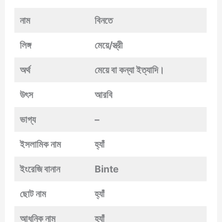
নাম
বিনতে
লিঙ্গ
মেয়ে/স্ত্রী
অর্থ
মেয়ে বা কন্যা ইত্যাদি।
উৎস
আরবি
ভাগ্য
–
ইসলামিক নাম
হ্যাঁ
ইংরেজি বানান
Binte
ছোট নাম
হ্যাঁ
আধুনিক নাম
হ্যাঁ