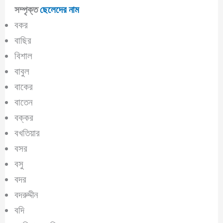
সম্পৃক্ত
ছেলেদের নাম
বকর
বাছির
বিশাল
বাবুল
বাকের
বাতেন
বক্কর
বখতিয়ার
বসর
বসু
বদর
বদরুদ্দীন
বদি