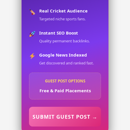
Real Cricket Audience
Targeted niche sports fans.
Instant SEO Boost
Quality permanent backlinks.
Google News Indexed
Get discovered and ranked fast.
GUEST POST OPTIONS
Free & Paid Placements
SUBMIT GUEST POST →