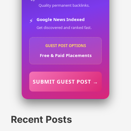
Quality permanent backlinks.
Google News Indexed
⚡
Get discovered and ranked fast.
GUEST POST OPTIONS
Free & Paid Placements
SUBMIT GUEST POST →
Recent Posts