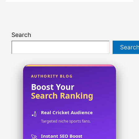
Search
Searc
AUTHORITY BLOG
Boost Your
Search Ranking
Real Cricket Audience
🏏
Targeted niche sports fans.
Instant SEO Boost
🚀