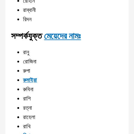
রোহান
রাব্বানী
রিদন
সম্পর্কযুক্ত
মেয়েদের নামঃ
রানু
রোজিনা
রুপা
রুমাইয়া
রুবিনা
রাশি
রত্না
রাহেলা
রাখি