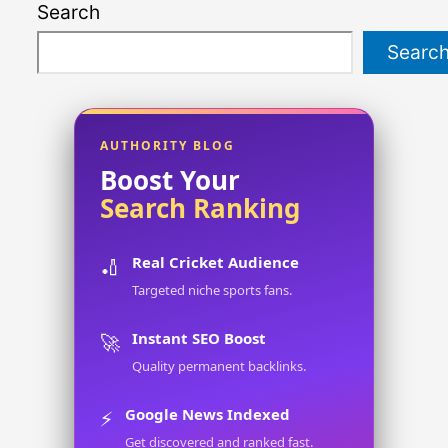
Search
Searc
AUTHORITY BLOG
Boost Your
Search Ranking
Real Cricket Audience
🏏
Targeted niche sports fans.
Instant SEO Boost
🚀
Quality permanent backlinks.
Google News Indexed
⚡
Get discovered and ranked fast.