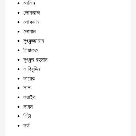
লেলিন
লোকরাজ
লোকমান
লোবান
লুৎফুজ্জামান
লিয়াকত
লুৎফুর রহমান
লাবিবুদ্দিন
লায়েক
লাল
লরাইব
লাবন
লিটা
লর্ড