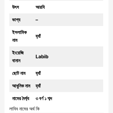
উৎস
আরবি
ভাগ্য
–
ইসলামিক
হ্যাঁ
নাম
ইংরেজি
Labib
বানান
ছোট নাম
হ্যাঁ
আধুনিক নাম
হ্যাঁ
নামের দৈর্ঘ্য
৩ বর্ণ ১ শব্দ
লাবিব নামের অর্থ কি