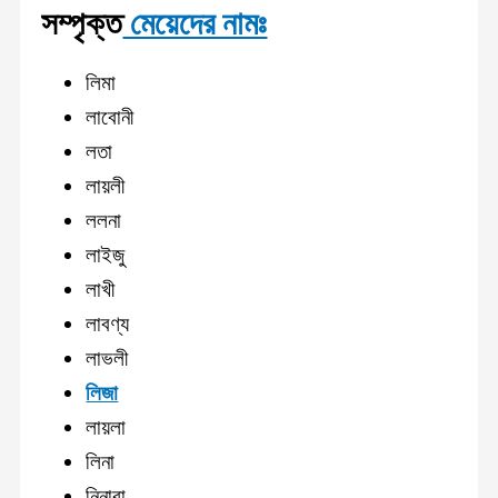
সম্পৃক্ত
মেয়েদের নামঃ
লিমা
লাবোনী
লতা
লায়লী
ললনা
লাইজু
লাখী
লাবণ্য
লাভলী
লিজা
লায়লা
লিনা
নিনারা