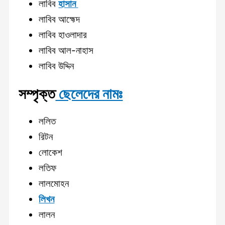
লাবিব
হাসান
লাবিব আহ্মেদ
লাবিব হাওলাদার
লাবিব আল-নাহাস
লাবিব উদ্দিন
সম্পৃক্ত
ছেলেদের নামঃ
ললিত
রিটন
লোকেশ
লতিফ
লালমোহন
লিখন
লালন