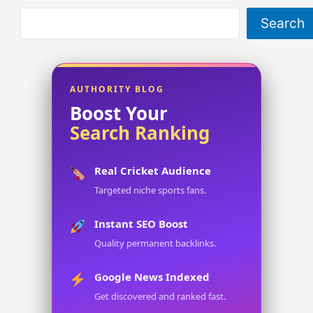
Search
AUTHORITY BLOG
Boost Your
Search Ranking
Real Cricket Audience
Targeted niche sports fans.
Instant SEO Boost
Quality permanent backlinks.
Google News Indexed
Get discovered and ranked fast.