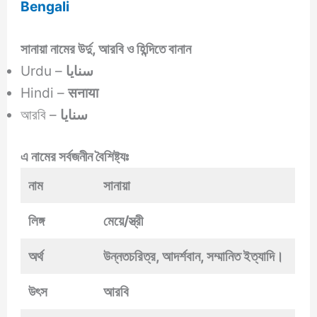
Bengali
সানায়া নামের উর্দু, আরবি ও হিন্দিতে বানান
Urdu –
سنایا
Hindi –
सनाया
আরবি –
سنايا
এ নামের সর্বজনীন বৈশিষ্ট্যঃ
নাম
সানায়া
লিঙ্গ
মেয়ে/স্ত্রী
অর্থ
উন্নতচরিত্র, আদর্শবান, সম্মানিত ইত্যাদি।
উৎস
আরবি