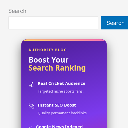
Search
Search
AUTHORITY BLOG
Boost Your
Search Ranking
Real Cricket Audience
🏏
Targeted niche sports fans.
Instant SEO Boost
🚀
Quality permanent backlinks.
Google News Indexed
⚡