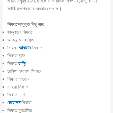
একটি সমৃদ্ধ ইতিহাস এবং সাংস্কৃতিক তাৎপর্য রয়েছে, যা এর
স্থায়ী জনপ্রিয়তায় অবদান রেখেছে।
সিফাত
সংযুক্ত কিছু নামঃ
জান্নাতুল সিফাত
আফরোজা সিফাত
মিহিকা
আক্তার
সিফাত
সিফাত মুইন
সিফাত
রাব্বি
তানিশা ইসলাম সিফাত
সিফাত মাহতাব
মাহিয়া সিফাত
সিফাত শেখ
মোহাম্মদ
সিফাত
সিফাত মুনতাসির