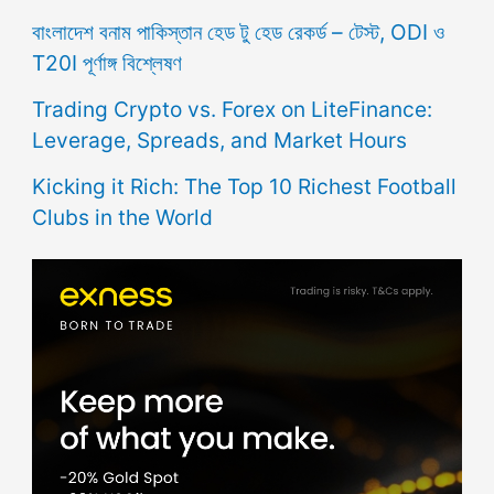
বাংলাদেশ বনাম পাকিস্তান হেড টু হেড রেকর্ড – টেস্ট, ODI ও
T20I পূর্ণাঙ্গ বিশ্লেষণ
Trading Crypto vs. Forex on LiteFinance:
Leverage, Spreads, and Market Hours
Kicking it Rich: The Top 10 Richest Football
Clubs in the World