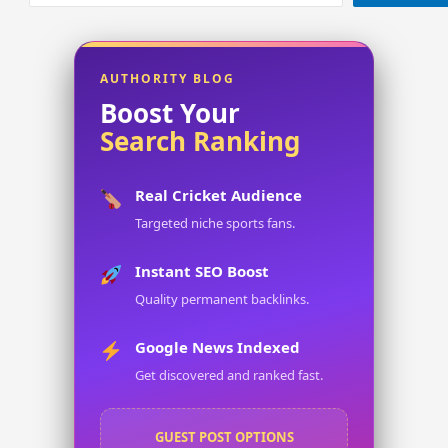
AUTHORITY BLOG
Boost Your
Search Ranking
Real Cricket Audience
Targeted niche sports fans.
Instant SEO Boost
Quality permanent backlinks.
Google News Indexed
Get discovered and ranked fast.
GUEST POST OPTIONS