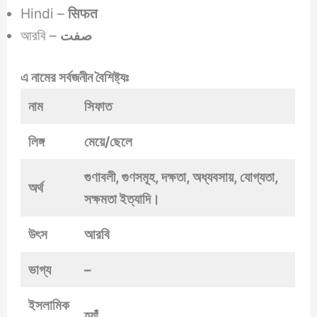
Hindi –
सिफत
আরবি –
صفت
এ নামের সর্বজনীন বৈশিষ্ট্যঃ
নাম
সিফাত
লিঙ্গ
মেয়ে/ছেলে
গুণাবলী, গুণসমূহ, দক্ষতা, অধ্যবসায়, যোগ্যতা,
অর্থ
সক্ষমতা ইত্যাদি।
উৎস
আরবি
ভাগ্য
–
ইসলামিক
হ্যাঁ