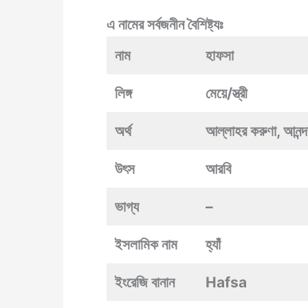
এ নামের সর্বজনীন বৈশিষ্ট্যঃ
নাম
হাফসা
লিঙ্গ
মেয়ে/স্ত্রী
অর্থ
আল্লাহর করুণা, আনন্দদ
উৎস
আরবি
ভাগ্য
–
ইসলামিক নাম
হ্যাঁ
ইংরেজি বানান
Hafsa