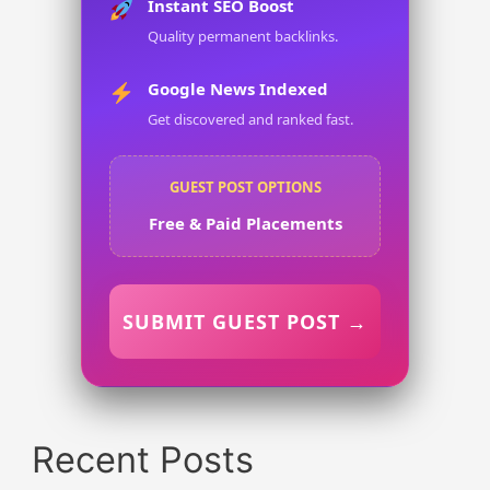
Instant SEO Boost
Quality permanent backlinks.
Google News Indexed
Get discovered and ranked fast.
GUEST POST OPTIONS
Free & Paid Placements
SUBMIT GUEST POST →
Recent Posts