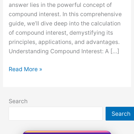
answer lies in the powerful concept of
compound interest. In this comprehensive
guide, we’ll dive deep into the calculation
of compound interest, demystifying its
principles, applications, and advantages.
Understanding Compound Interest: A […]
Calculation
Read More »
of
Compound
Interest:
Search
Unlocking
Search
the
Power
of