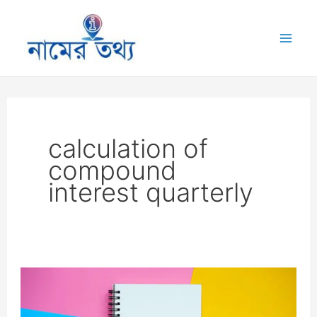
Skip
to
Mai
content
Me
calculation of
compound
interest quarterly