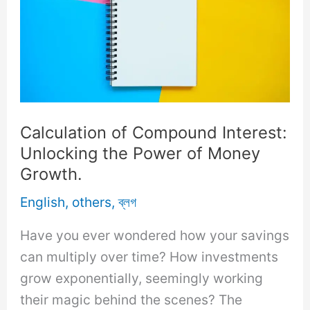
Calculation of Compound Interest:
Unlocking the Power of Money
Growth.
English
,
others
,
ব্লগ
Have you ever wondered how your savings
can multiply over time? How investments
grow exponentially, seemingly working
their magic behind the scenes? The